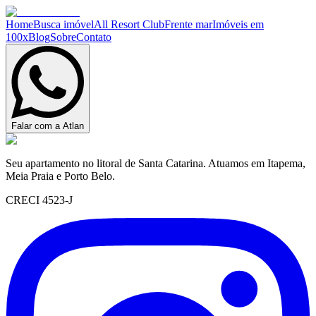
Home
Busca imóvel
All Resort Club
Frente mar
Imóveis em
100x
Blog
Sobre
Contato
Falar com a Atlan
Seu apartamento no litoral de Santa Catarina. Atuamos em Itapema,
Meia Praia e Porto Belo.
CRECI 4523-J