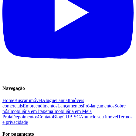
Navegação
Home
Buscar imóvel
Aluguel anual
Imóveis
comerciais
Empreendimentos
Lançamentos
Pré-lançamentos
Sobre
nós
Imobiliária em Itapema
Imobiliária em Meia
Praia
Depoimentos
Contato
Blog
CUB SC
Anuncie seu imóvel
Termos
e privacidade
Por pagamento