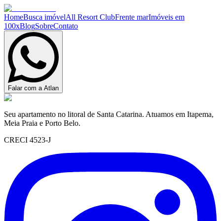
Home
Busca imóvel
All Resort Club
Frente mar
Imóveis em
100x
Blog
Sobre
Contato
Falar com a Atlan
Seu apartamento no litoral de Santa Catarina. Atuamos em Itapema,
Meia Praia e Porto Belo.
CRECI 4523-J