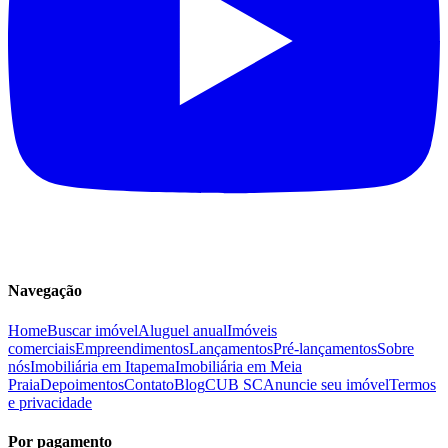
Navegação
Home
Buscar imóvel
Aluguel anual
Imóveis
comerciais
Empreendimentos
Lançamentos
Pré-lançamentos
Sobre
nós
Imobiliária em Itapema
Imobiliária em Meia
Praia
Depoimentos
Contato
Blog
CUB SC
Anuncie seu imóvel
Termos
e privacidade
Por pagamento