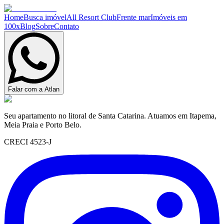
Home
Busca imóvel
All Resort Club
Frente mar
Imóveis em
100x
Blog
Sobre
Contato
Falar com a Atlan
Seu apartamento no litoral de Santa Catarina. Atuamos em Itapema,
Meia Praia e Porto Belo.
CRECI 4523-J