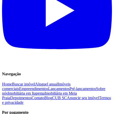
Navegação
Home
Buscar imóvel
Aluguel anual
Imóveis
comerciais
Empreendimentos
Lançamentos
Pré-lançamentos
Sobre
nós
Imobiliária em Itapema
Imobiliária em Meia
Praia
Depoimentos
Contato
Blog
CUB SC
Anuncie seu imóvel
Termos
e privacidade
Por pagamento