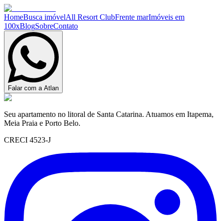
Home
Busca imóvel
All Resort Club
Frente mar
Imóveis em
100x
Blog
Sobre
Contato
Falar com a Atlan
Seu apartamento no litoral de Santa Catarina. Atuamos em Itapema,
Meia Praia e Porto Belo.
CRECI 4523-J