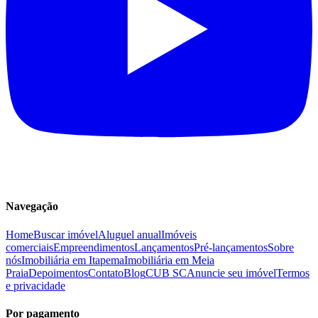
Navegação
Home
Buscar imóvel
Aluguel anual
Imóveis
comerciais
Empreendimentos
Lançamentos
Pré-lançamentos
Sobre
nós
Imobiliária em Itapema
Imobiliária em Meia
Praia
Depoimentos
Contato
Blog
CUB SC
Anuncie seu imóvel
Termos
e privacidade
Por pagamento