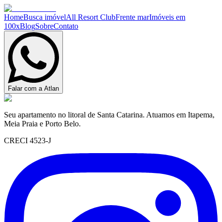
Home
Busca imóvel
All Resort Club
Frente mar
Imóveis em
100x
Blog
Sobre
Contato
Falar com a Atlan
Seu apartamento no litoral de Santa Catarina. Atuamos em Itapema,
Meia Praia e Porto Belo.
CRECI 4523-J