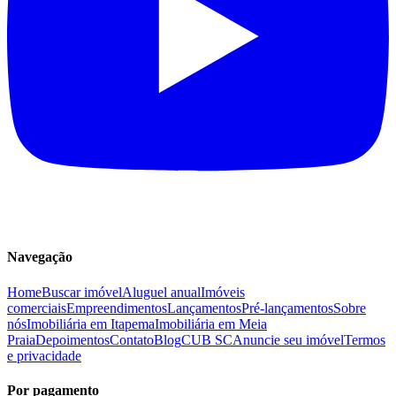
Navegação
Home
Buscar imóvel
Aluguel anual
Imóveis
comerciais
Empreendimentos
Lançamentos
Pré-lançamentos
Sobre
nós
Imobiliária em Itapema
Imobiliária em Meia
Praia
Depoimentos
Contato
Blog
CUB SC
Anuncie seu imóvel
Termos
e privacidade
Por pagamento