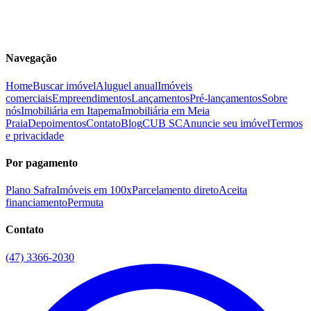
Navegação
Home
Buscar imóvel
Aluguel anual
Imóveis
comerciais
Empreendimentos
Lançamentos
Pré-lançamentos
Sobre
nós
Imobiliária em Itapema
Imobiliária em Meia
Praia
Depoimentos
Contato
Blog
CUB SC
Anuncie seu imóvel
Termos
e privacidade
Por pagamento
Plano Safra
Imóveis em 100x
Parcelamento direto
Aceita
financiamento
Permuta
Contato
(47) 3366-2030