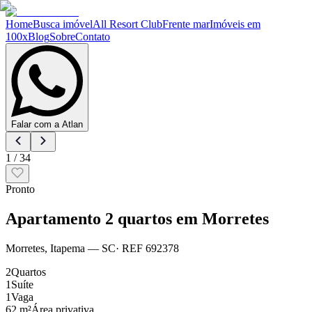
Home
Busca imóvel
All Resort Club
Frente mar
Imóveis em
100x
Blog
Sobre
Contato
Falar com a Atlan
1
/
34
Pronto
Apartamento 2 quartos em Morretes
Morretes
,
Itapema
— SC
· REF
692378
2
Quartos
1
Suíte
1
Vaga
62 m²
Área privativa