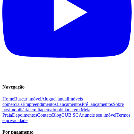
Navegação
Home
Buscar imóvel
Aluguel anual
Imóveis
comerciais
Empreendimentos
Lançamentos
Pré-lançamentos
Sobre
nós
Imobiliária em Itapema
Imobiliária em Meia
Praia
Depoimentos
Contato
Blog
CUB SC
Anuncie seu imóvel
Termos
e privacidade
Por pagamento