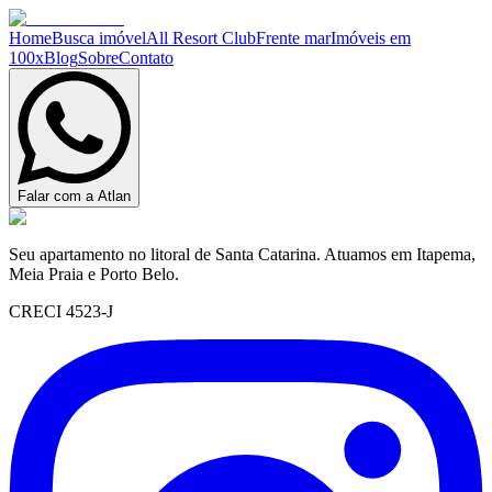
Home
Busca imóvel
All Resort Club
Frente mar
Imóveis em
100x
Blog
Sobre
Contato
Falar com a Atlan
Seu apartamento no litoral de Santa Catarina. Atuamos em Itapema,
Meia Praia e Porto Belo.
CRECI 4523-J