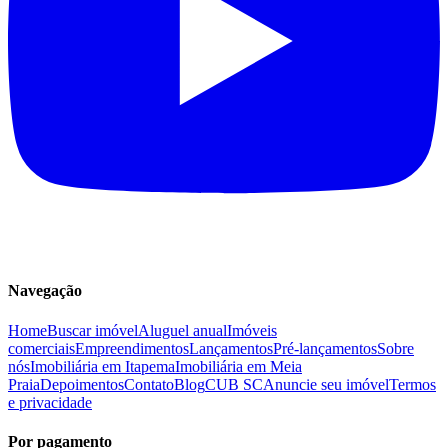
Navegação
Home
Buscar imóvel
Aluguel anual
Imóveis
comerciais
Empreendimentos
Lançamentos
Pré-lançamentos
Sobre
nós
Imobiliária em Itapema
Imobiliária em Meia
Praia
Depoimentos
Contato
Blog
CUB SC
Anuncie seu imóvel
Termos
e privacidade
Por pagamento