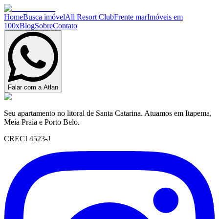
Home
Busca imóvel
All Resort Club
Frente mar
Imóveis em
100x
Blog
Sobre
Contato
Falar com a Atlan
Seu apartamento no litoral de Santa Catarina. Atuamos em Itapema,
Meia Praia e Porto Belo.
CRECI 4523-J