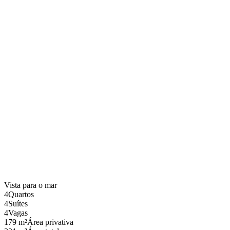
Vista para o mar
4
Quartos
4
Suítes
4
Vagas
179 m²
Área privativa