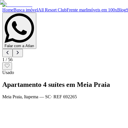
Home
Busca imóvel
All Resort Club
Frente mar
Imóveis em 100x
Blog
Falar com a Atlan
1
/
56
Usado
Apartamento 4 suítes em Meia Praia
Meia Praia
,
Itapema
— SC
· REF
692265