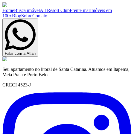
Home
Busca imóvel
All Resort Club
Frente mar
Imóveis em
100x
Blog
Sobre
Contato
Falar com a Atlan
Seu apartamento no litoral de Santa Catarina. Atuamos em Itapema,
Meia Praia e Porto Belo.
CRECI 4523-J