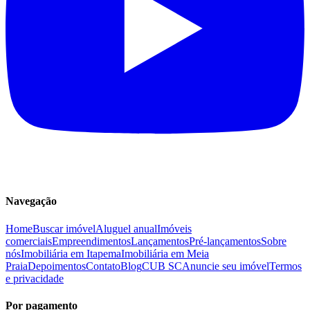
Navegação
Home
Buscar imóvel
Aluguel anual
Imóveis
comerciais
Empreendimentos
Lançamentos
Pré-lançamentos
Sobre
nós
Imobiliária em Itapema
Imobiliária em Meia
Praia
Depoimentos
Contato
Blog
CUB SC
Anuncie seu imóvel
Termos
e privacidade
Por pagamento