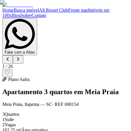
Home
Busca imóvel
All Resort Club
Frente mar
Imóveis em
100x
Blog
Sobre
Contato
Falar com a Atlan
1
/
26
🌾
Plano Safra
Apartamento 3 quartos em Meia Praia
Meia Praia
,
Itapema
— SC
· REF
690154
3
Quartos
1
Suíte
2
Vagas
102.25 m²
Área privativa