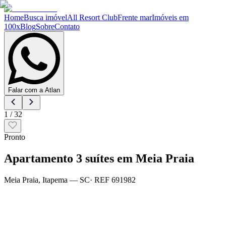
Home
Busca imóvel
All Resort Club
Frente mar
Imóveis em
100x
Blog
Sobre
Contato
Falar com a Atlan
1
/
32
Pronto
Apartamento 3 suítes em Meia Praia
Meia Praia
,
Itapema
— SC
· REF
691982