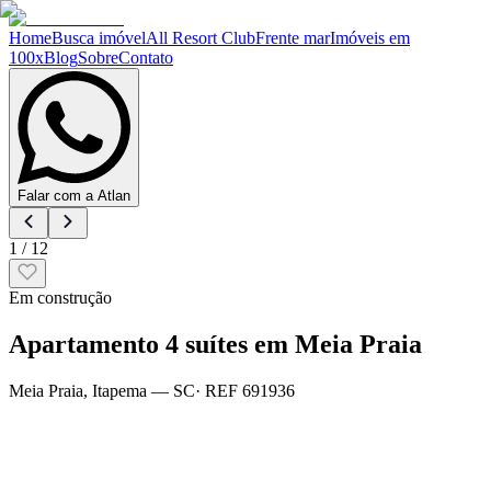
Home
Busca imóvel
All Resort Club
Frente mar
Imóveis em
100x
Blog
Sobre
Contato
Falar com a Atlan
1
/
12
Em construção
Apartamento 4 suítes em Meia Praia
Meia Praia
,
Itapema
— SC
· REF
691936