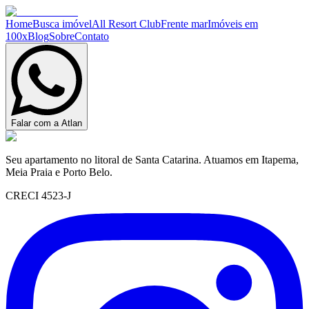
Home
Busca imóvel
All Resort Club
Frente mar
Imóveis em
100x
Blog
Sobre
Contato
Falar com a Atlan
Seu apartamento no litoral de Santa Catarina. Atuamos em Itapema,
Meia Praia e Porto Belo.
CRECI 4523-J