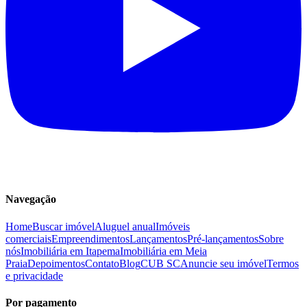
Navegação
Home
Buscar imóvel
Aluguel anual
Imóveis
comerciais
Empreendimentos
Lançamentos
Pré-lançamentos
Sobre
nós
Imobiliária em Itapema
Imobiliária em Meia
Praia
Depoimentos
Contato
Blog
CUB SC
Anuncie seu imóvel
Termos
e privacidade
Por pagamento