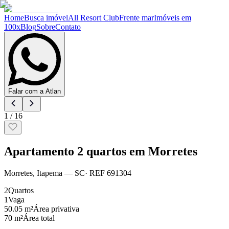
Home
Busca imóvel
All Resort Club
Frente mar
Imóveis em
100x
Blog
Sobre
Contato
Falar com a Atlan
1
/
16
Apartamento 2 quartos em Morretes
Morretes
,
Itapema
— SC
· REF
691304
2
Quartos
1
Vaga
50.05 m²
Área privativa
70 m²
Área total