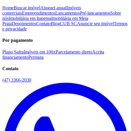
Home
Buscar imóvel
Aluguel anual
Imóveis
comerciais
Empreendimentos
Lançamentos
Pré-lançamentos
Sobre
nós
Imobiliária em Itapema
Imobiliária em Meia
Praia
Depoimentos
Contato
Blog
CUB SC
Anuncie seu imóvel
Termos
e privacidade
Por pagamento
Plano Safra
Imóveis em 100x
Parcelamento direto
Aceita
financiamento
Permuta
Contato
(47) 3366-2030