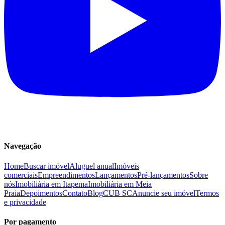
Navegação
Home
Buscar imóvel
Aluguel anual
Imóveis
comerciais
Empreendimentos
Lançamentos
Pré-lançamentos
Sobre
nós
Imobiliária em Itapema
Imobiliária em Meia
Praia
Depoimentos
Contato
Blog
CUB SC
Anuncie seu imóvel
Termos
e privacidade
Por pagamento