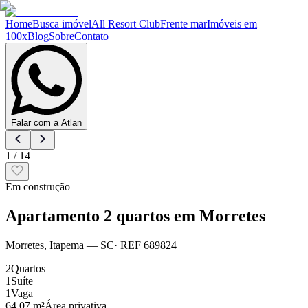
Home
Busca imóvel
All Resort Club
Frente mar
Imóveis em
100x
Blog
Sobre
Contato
Falar com a Atlan
1
/
14
Em construção
Apartamento 2 quartos em Morretes
Morretes
,
Itapema
— SC
· REF
689824
2
Quartos
1
Suíte
1
Vaga
64.07 m²
Área privativa