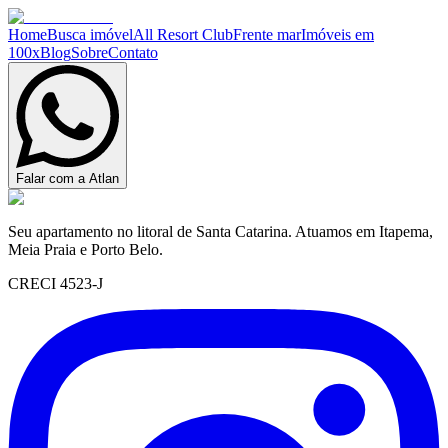
Home
Busca imóvel
All Resort Club
Frente mar
Imóveis em
100x
Blog
Sobre
Contato
Falar com a Atlan
Seu apartamento no litoral de Santa Catarina. Atuamos em Itapema,
Meia Praia e Porto Belo.
CRECI 4523-J