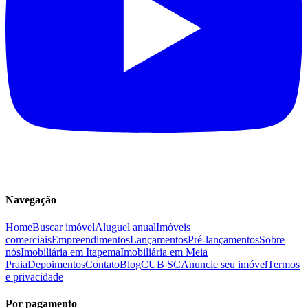
Navegação
Home
Buscar imóvel
Aluguel anual
Imóveis
comerciais
Empreendimentos
Lançamentos
Pré-lançamentos
Sobre
nós
Imobiliária em Itapema
Imobiliária em Meia
Praia
Depoimentos
Contato
Blog
CUB SC
Anuncie seu imóvel
Termos
e privacidade
Por pagamento