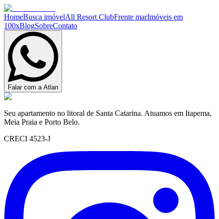
Home
Busca imóvel
All Resort Club
Frente mar
Imóveis em
100x
Blog
Sobre
Contato
Falar com a Atlan
Seu apartamento no litoral de Santa Catarina. Atuamos em Itapema,
Meia Praia e Porto Belo.
CRECI 4523-J