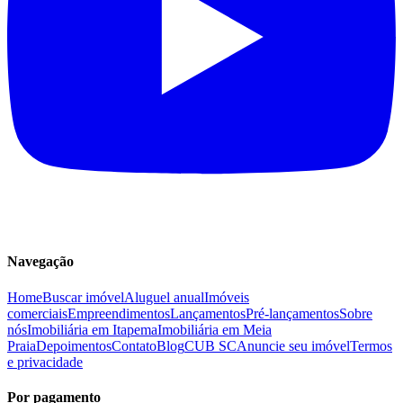
Navegação
Home
Buscar imóvel
Aluguel anual
Imóveis
comerciais
Empreendimentos
Lançamentos
Pré-lançamentos
Sobre
nós
Imobiliária em Itapema
Imobiliária em Meia
Praia
Depoimentos
Contato
Blog
CUB SC
Anuncie seu imóvel
Termos
e privacidade
Por pagamento