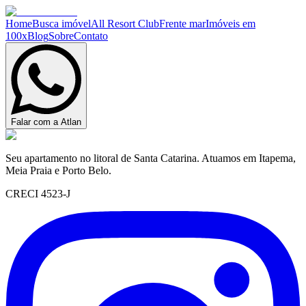
Home
Busca imóvel
All Resort Club
Frente mar
Imóveis em
100x
Blog
Sobre
Contato
Falar com a Atlan
Seu apartamento no litoral de Santa Catarina. Atuamos em Itapema,
Meia Praia e Porto Belo.
CRECI 4523-J