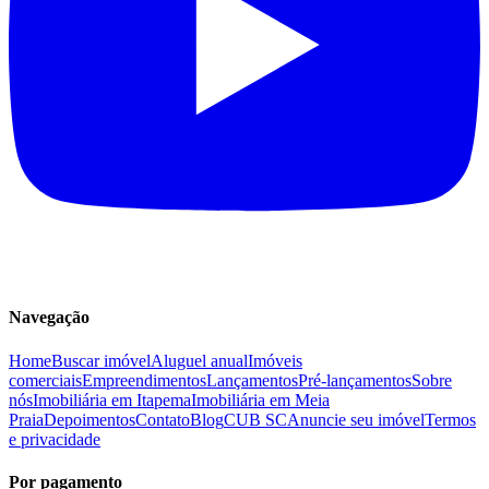
Navegação
Home
Buscar imóvel
Aluguel anual
Imóveis
comerciais
Empreendimentos
Lançamentos
Pré-lançamentos
Sobre
nós
Imobiliária em Itapema
Imobiliária em Meia
Praia
Depoimentos
Contato
Blog
CUB SC
Anuncie seu imóvel
Termos
e privacidade
Por pagamento