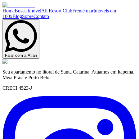
Home
Busca imóvel
All Resort Club
Frente mar
Imóveis em
100x
Blog
Sobre
Contato
Falar com a Atlan
Seu apartamento no litoral de Santa Catarina. Atuamos em Itapema,
Meia Praia e Porto Belo.
CRECI 4523-J