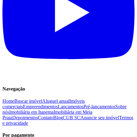
Navegação
Home
Buscar imóvel
Aluguel anual
Imóveis
comerciais
Empreendimentos
Lançamentos
Pré-lançamentos
Sobre
nós
Imobiliária em Itapema
Imobiliária em Meia
Praia
Depoimentos
Contato
Blog
CUB SC
Anuncie seu imóvel
Termos
e privacidade
Por pagamento