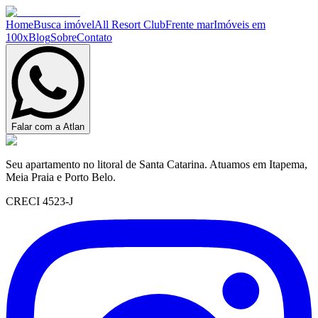
Home
Busca imóvel
All Resort Club
Frente mar
Imóveis em
100x
Blog
Sobre
Contato
Falar com a Atlan
Seu apartamento no litoral de Santa Catarina. Atuamos em Itapema,
Meia Praia e Porto Belo.
CRECI 4523-J