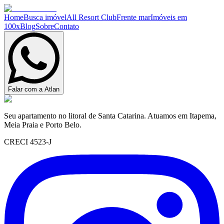
Home
Busca imóvel
All Resort Club
Frente mar
Imóveis em
100x
Blog
Sobre
Contato
Falar com a Atlan
Seu apartamento no litoral de Santa Catarina. Atuamos em Itapema,
Meia Praia e Porto Belo.
CRECI 4523-J