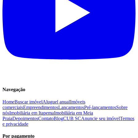
Navegação
Home
Buscar imóvel
Aluguel anual
Imóveis
comerciais
Empreendimentos
Lançamentos
Pré-lançamentos
Sobre
nós
Imobiliária em Itapema
Imobiliária em Meia
Praia
Depoimentos
Contato
Blog
CUB SC
Anuncie seu imóvel
Termos
e privacidade
Por pagamento