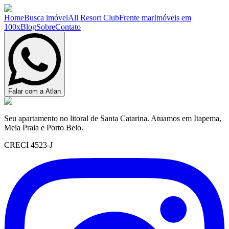
Home
Busca imóvel
All Resort Club
Frente mar
Imóveis em
100x
Blog
Sobre
Contato
Falar com a Atlan
Seu apartamento no litoral de Santa Catarina. Atuamos em Itapema,
Meia Praia e Porto Belo.
CRECI 4523-J