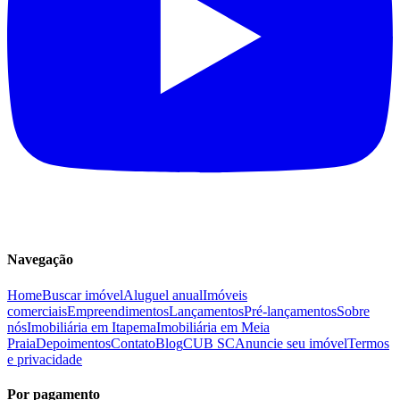
Navegação
Home
Buscar imóvel
Aluguel anual
Imóveis
comerciais
Empreendimentos
Lançamentos
Pré-lançamentos
Sobre
nós
Imobiliária em Itapema
Imobiliária em Meia
Praia
Depoimentos
Contato
Blog
CUB SC
Anuncie seu imóvel
Termos
e privacidade
Por pagamento