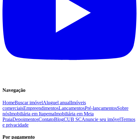
Navegação
Home
Buscar imóvel
Aluguel anual
Imóveis
comerciais
Empreendimentos
Lançamentos
Pré-lançamentos
Sobre
nós
Imobiliária em Itapema
Imobiliária em Meia
Praia
Depoimentos
Contato
Blog
CUB SC
Anuncie seu imóvel
Termos
e privacidade
Por pagamento