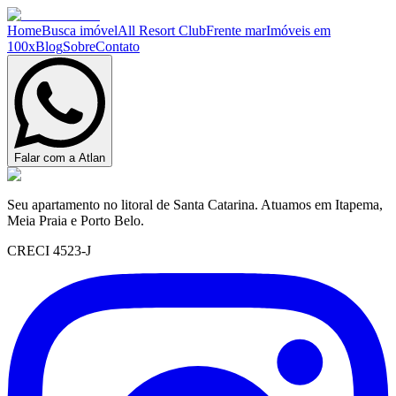
Home
Busca imóvel
All Resort Club
Frente mar
Imóveis em
100x
Blog
Sobre
Contato
Falar com a Atlan
Seu apartamento no litoral de Santa Catarina. Atuamos em Itapema,
Meia Praia e Porto Belo.
CRECI 4523-J