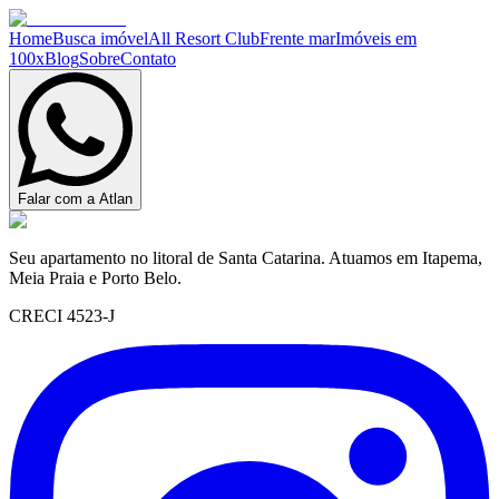
Home
Busca imóvel
All Resort Club
Frente mar
Imóveis em
100x
Blog
Sobre
Contato
Falar com a Atlan
Seu apartamento no litoral de Santa Catarina. Atuamos em Itapema,
Meia Praia e Porto Belo.
CRECI 4523-J