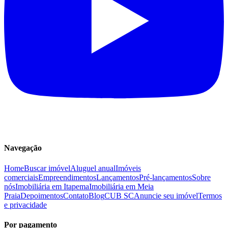
Navegação
Home
Buscar imóvel
Aluguel anual
Imóveis
comerciais
Empreendimentos
Lançamentos
Pré-lançamentos
Sobre
nós
Imobiliária em Itapema
Imobiliária em Meia
Praia
Depoimentos
Contato
Blog
CUB SC
Anuncie seu imóvel
Termos
e privacidade
Por pagamento