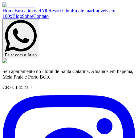
Home
Busca imóvel
All Resort Club
Frente mar
Imóveis em
100x
Blog
Sobre
Contato
Falar com a Atlan
Seu apartamento no litoral de Santa Catarina. Atuamos em Itapema,
Meia Praia e Porto Belo.
CRECI 4523-J