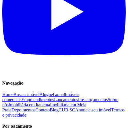
Navegação
Home
Buscar imóvel
Aluguel anual
Imóveis
comerciais
Empreendimentos
Lançamentos
Pré-lançamentos
Sobre
nós
Imobiliária em Itapema
Imobiliária em Meia
Praia
Depoimentos
Contato
Blog
CUB SC
Anuncie seu imóvel
Termos
e privacidade
Por pagamento