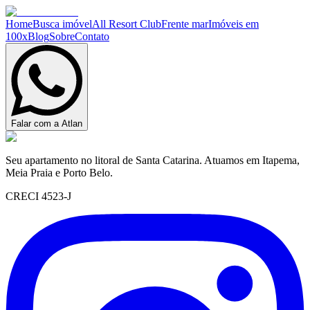
Home
Busca imóvel
All Resort Club
Frente mar
Imóveis em
100x
Blog
Sobre
Contato
Falar com a Atlan
Seu apartamento no litoral de Santa Catarina. Atuamos em Itapema,
Meia Praia e Porto Belo.
CRECI 4523-J