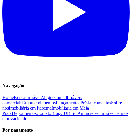
Navegação
Home
Buscar imóvel
Aluguel anual
Imóveis
comerciais
Empreendimentos
Lançamentos
Pré-lançamentos
Sobre
nós
Imobiliária em Itapema
Imobiliária em Meia
Praia
Depoimentos
Contato
Blog
CUB SC
Anuncie seu imóvel
Termos
e privacidade
Por pagamento