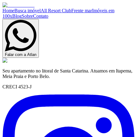
Home
Busca imóvel
All Resort Club
Frente mar
Imóveis em
100x
Blog
Sobre
Contato
Falar com a Atlan
Seu apartamento no litoral de Santa Catarina. Atuamos em Itapema,
Meia Praia e Porto Belo.
CRECI 4523-J