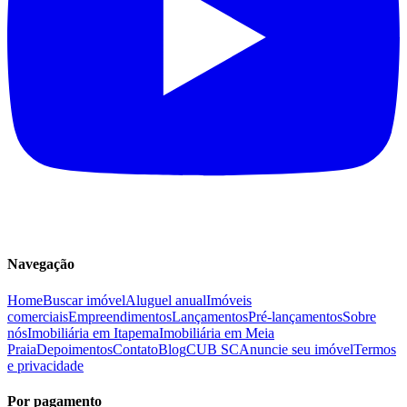
Navegação
Home
Buscar imóvel
Aluguel anual
Imóveis
comerciais
Empreendimentos
Lançamentos
Pré-lançamentos
Sobre
nós
Imobiliária em Itapema
Imobiliária em Meia
Praia
Depoimentos
Contato
Blog
CUB SC
Anuncie seu imóvel
Termos
e privacidade
Por pagamento