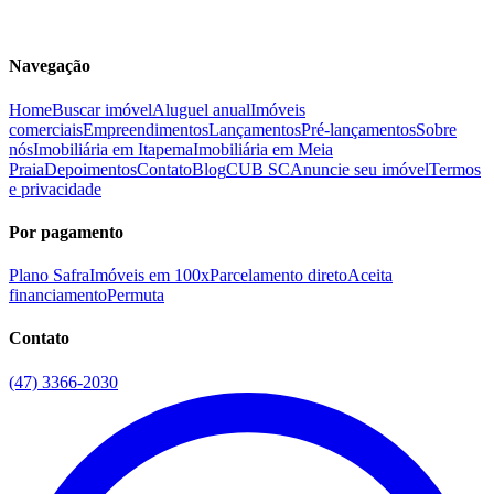
Navegação
Home
Buscar imóvel
Aluguel anual
Imóveis
comerciais
Empreendimentos
Lançamentos
Pré-lançamentos
Sobre
nós
Imobiliária em Itapema
Imobiliária em Meia
Praia
Depoimentos
Contato
Blog
CUB SC
Anuncie seu imóvel
Termos
e privacidade
Por pagamento
Plano Safra
Imóveis em 100x
Parcelamento direto
Aceita
financiamento
Permuta
Contato
(47) 3366-2030