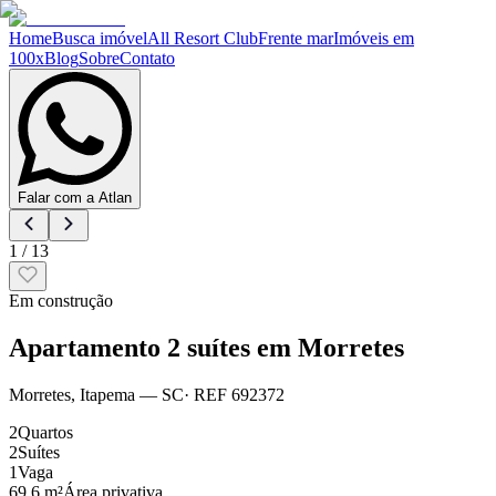
Home
Busca imóvel
All Resort Club
Frente mar
Imóveis em
100x
Blog
Sobre
Contato
Falar com a Atlan
1
/
13
Em construção
Apartamento 2 suítes em Morretes
Morretes
,
Itapema
— SC
· REF
692372
2
Quartos
2
Suítes
1
Vaga
69.6 m²
Área privativa