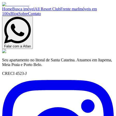
Home
Busca imóvel
All Resort Club
Frente mar
Imóveis em
100x
Blog
Sobre
Contato
Falar com a Atlan
Seu apartamento no litoral de Santa Catarina. Atuamos em Itapema,
Meia Praia e Porto Belo.
CRECI 4523-J