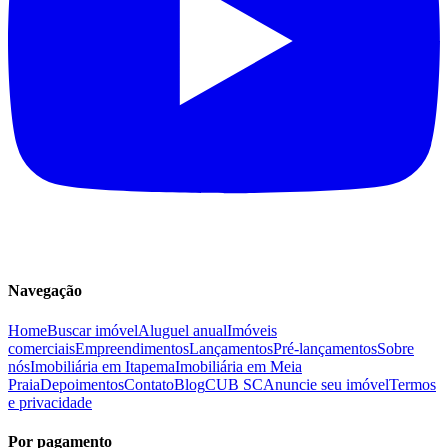
Navegação
Home
Buscar imóvel
Aluguel anual
Imóveis
comerciais
Empreendimentos
Lançamentos
Pré-lançamentos
Sobre
nós
Imobiliária em Itapema
Imobiliária em Meia
Praia
Depoimentos
Contato
Blog
CUB SC
Anuncie seu imóvel
Termos
e privacidade
Por pagamento