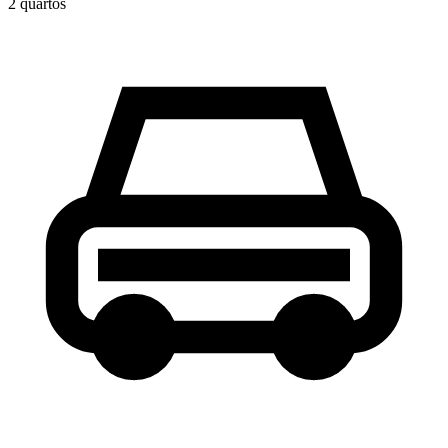
2
quarto
s