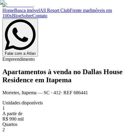
Home
Busca imóvel
All Resort Club
Frente mar
Imóveis em
100x
Blog
Sobre
Contato
Falar com a Atlan
Empreendimento
Apartamentos à venda no
Dallas House
Residence em Itapema
Morretes
,
Itapema
— SC
·
412
· REF
686441
Unidades disponíveis
1
A partir de
R$ 990 mil
Quartos
2