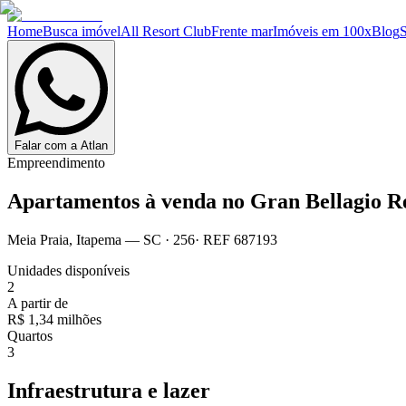
Home
Busca imóvel
All Resort Club
Frente mar
Imóveis em 100x
Blog
Falar com a Atlan
Empreendimento
Apartamentos à venda no
Gran Bellagio R
Meia Praia
,
Itapema
— SC
·
256
· REF
687193
Unidades disponíveis
2
A partir de
R$ 1,34 milhões
Quartos
3
Infraestrutura e lazer