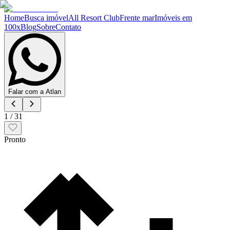
Home
Busca imóvel
All Resort Club
Frente mar
Imóveis em
100x
Blog
Sobre
Contato
Falar com a Atlan
1
/
31
Pronto