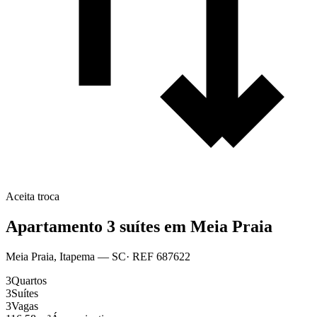
Aceita troca
Apartamento 3 suítes em Meia Praia
Meia Praia
,
Itapema
— SC
· REF
687622
3
Quartos
3
Suítes
3
Vagas