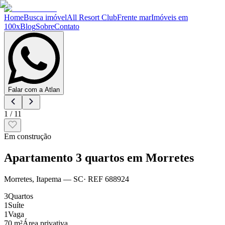
Home
Busca imóvel
All Resort Club
Frente mar
Imóveis em
100x
Blog
Sobre
Contato
Falar com a Atlan
1
/
11
Em construção
Apartamento 3 quartos em Morretes
Morretes
,
Itapema
— SC
· REF
688924
3
Quartos
1
Suíte
1
Vaga
70 m²
Área privativa