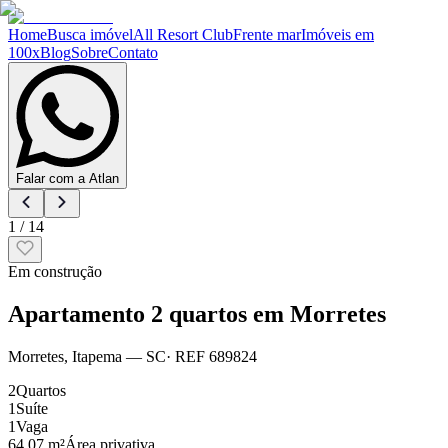
Home
Busca imóvel
All Resort Club
Frente mar
Imóveis em
100x
Blog
Sobre
Contato
Falar com a Atlan
1
/
14
Em construção
Apartamento 2 quartos em Morretes
Morretes
,
Itapema
— SC
· REF
689824
2
Quartos
1
Suíte
1
Vaga
64.07 m²
Área privativa