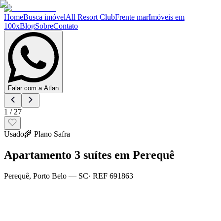
Home
Busca imóvel
All Resort Club
Frente mar
Imóveis em
100x
Blog
Sobre
Contato
Falar com a Atlan
1
/
27
Usado
🌾
Plano Safra
Apartamento 3 suítes em Perequê
Perequê
,
Porto Belo
— SC
· REF
691863