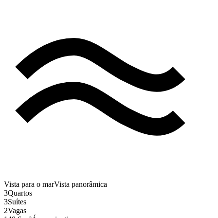
Vista para o mar
Vista panorâmica
3
Quartos
3
Suítes
2
Vagas