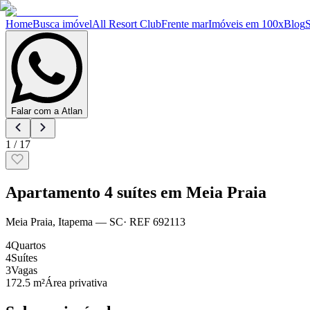
Home
Busca imóvel
All Resort Club
Frente mar
Imóveis em 100x
Blog
Falar com a Atlan
1
/
17
Apartamento 4 suítes em Meia Praia
Meia Praia
,
Itapema
— SC
· REF
692113
4
Quartos
4
Suítes
3
Vagas
172.5 m²
Área privativa