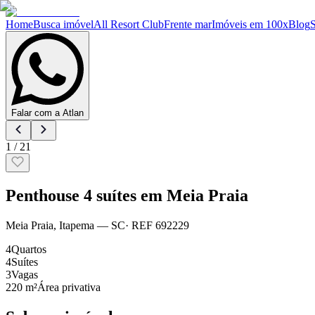
Home
Busca imóvel
All Resort Club
Frente mar
Imóveis em 100x
Blog
Falar com a Atlan
1
/
21
Penthouse 4 suítes em Meia Praia
Meia Praia
,
Itapema
— SC
· REF
692229
4
Quartos
4
Suítes
3
Vagas
220 m²
Área privativa