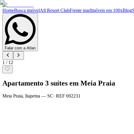
Home
Busca imóvel
All Resort Club
Frente mar
Imóveis em 100x
Blog
Falar com a Atlan
1
/
12
Apartamento 3 suítes em Meia Praia
Meia Praia
,
Itapema
— SC
· REF
692231