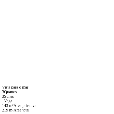
Vista para o mar
3
Quartos
3
Suítes
1
Vaga
143 m²
Área privativa
219 m²
Área total