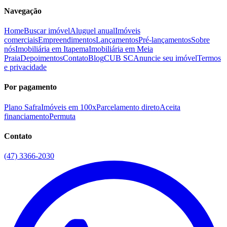
Navegação
Home
Buscar imóvel
Aluguel anual
Imóveis
comerciais
Empreendimentos
Lançamentos
Pré-lançamentos
Sobre
nós
Imobiliária em Itapema
Imobiliária em Meia
Praia
Depoimentos
Contato
Blog
CUB SC
Anuncie seu imóvel
Termos
e privacidade
Por pagamento
Plano Safra
Imóveis em 100x
Parcelamento direto
Aceita
financiamento
Permuta
Contato
(47) 3366-2030