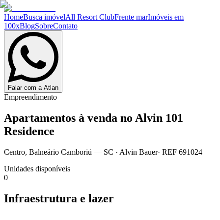
Home
Busca imóvel
All Resort Club
Frente mar
Imóveis em
100x
Blog
Sobre
Contato
Falar com a Atlan
Empreendimento
Apartamentos à venda no
Alvin 101
Residence
Centro
,
Balneário Camboriú
— SC
·
Alvin Bauer
· REF
691024
Unidades disponíveis
0
Infraestrutura e lazer