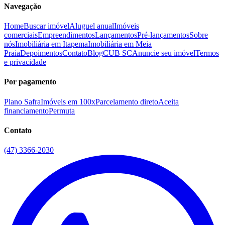
Navegação
Home
Buscar imóvel
Aluguel anual
Imóveis
comerciais
Empreendimentos
Lançamentos
Pré-lançamentos
Sobre
nós
Imobiliária em Itapema
Imobiliária em Meia
Praia
Depoimentos
Contato
Blog
CUB SC
Anuncie seu imóvel
Termos
e privacidade
Por pagamento
Plano Safra
Imóveis em 100x
Parcelamento direto
Aceita
financiamento
Permuta
Contato
(47) 3366-2030