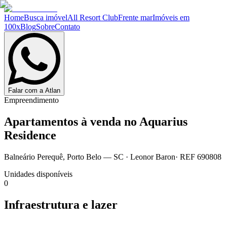
Home
Busca imóvel
All Resort Club
Frente mar
Imóveis em
100x
Blog
Sobre
Contato
Falar com a Atlan
Empreendimento
Apartamentos à venda no
Aquarius
Residence
Balneário Perequê
,
Porto Belo
— SC
·
Leonor Baron
· REF
690808
Unidades disponíveis
0
Infraestrutura e lazer