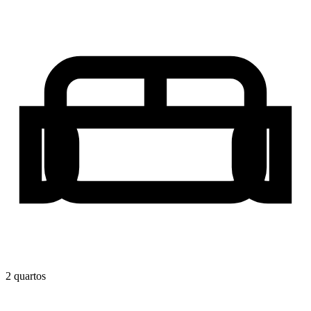
2
quarto
s