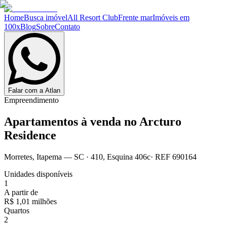
Home
Busca imóvel
All Resort Club
Frente mar
Imóveis em
100x
Blog
Sobre
Contato
Falar com a Atlan
Empreendimento
Apartamentos à venda no
Arcturo
Residence
Morretes
,
Itapema
— SC
·
410, Esquina 406c
· REF
690164
Unidades disponíveis
1
A partir de
R$ 1,01 milhões
Quartos
2