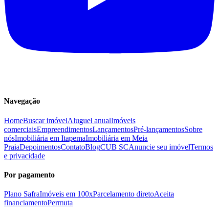
Navegação
Home
Buscar imóvel
Aluguel anual
Imóveis
comerciais
Empreendimentos
Lançamentos
Pré-lançamentos
Sobre
nós
Imobiliária em Itapema
Imobiliária em Meia
Praia
Depoimentos
Contato
Blog
CUB SC
Anuncie seu imóvel
Termos
e privacidade
Por pagamento
Plano Safra
Imóveis em 100x
Parcelamento direto
Aceita
financiamento
Permuta