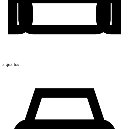
2
quarto
s