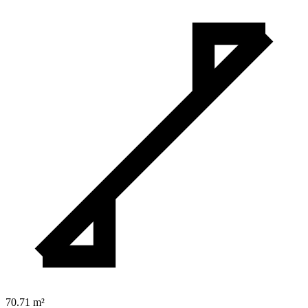
70.71
m²