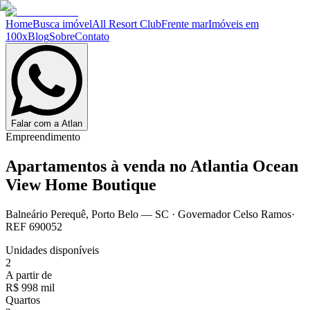
Home
Busca imóvel
All Resort Club
Frente mar
Imóveis em
100x
Blog
Sobre
Contato
Falar com a Atlan
Empreendimento
Apartamentos à venda no
Atlantia Ocean
View Home Boutique
Balneário Perequê
,
Porto Belo
— SC
·
Governador Celso Ramos
·
REF
690052
Unidades disponíveis
2
A partir de
R$ 998 mil
Quartos