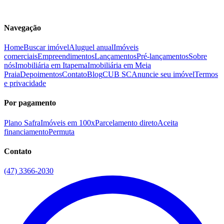
Navegação
Home
Buscar imóvel
Aluguel anual
Imóveis
comerciais
Empreendimentos
Lançamentos
Pré-lançamentos
Sobre
nós
Imobiliária em Itapema
Imobiliária em Meia
Praia
Depoimentos
Contato
Blog
CUB SC
Anuncie seu imóvel
Termos
e privacidade
Por pagamento
Plano Safra
Imóveis em 100x
Parcelamento direto
Aceita
financiamento
Permuta
Contato
(47) 3366-2030