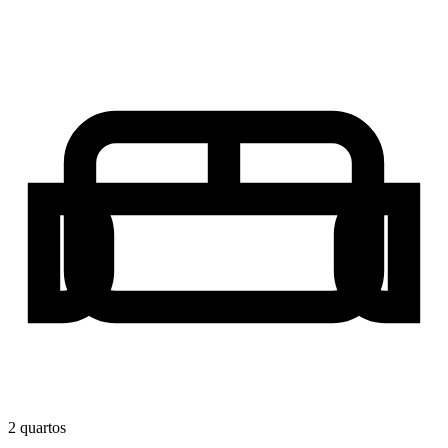
2
quarto
s