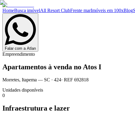
Home
Busca imóvel
All Resort Club
Frente mar
Imóveis em 100x
Blog
Falar com a Atlan
Empreendimento
Apartamentos à venda no
Atos I
Morretes
,
Itapema
— SC
·
424
· REF
692818
Unidades disponíveis
0
Infraestrutura e lazer