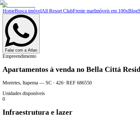
Home
Busca imóvel
All Resort Club
Frente mar
Imóveis em 100x
Blog
Falar com a Atlan
Empreendimento
Apartamentos à venda no
Bella Cittá Resi
Morretes
,
Itapema
— SC
·
426
· REF
686550
Unidades disponíveis
0
Infraestrutura e lazer