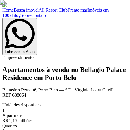
Home
Busca imóvel
All Resort Club
Frente mar
Imóveis em
100x
Blog
Sobre
Contato
Falar com a Atlan
Empreendimento
Apartamentos à venda no
Bellagio Palace
Residence em Porto Belo
Balneário Perequê
,
Porto Belo
— SC
·
Virgínia Ledra Cavilha
·
REF
688064
Unidades disponíveis
1
A partir de
R$ 1,15 milhões
Quartos