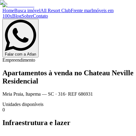
Home
Busca imóvel
All Resort Club
Frente mar
Imóveis em
100x
Blog
Sobre
Contato
Falar com a Atlan
Empreendimento
Apartamentos à venda no
Chateau Neville
Residencial
Meia Praia
,
Itapema
— SC
·
316
· REF
686931
Unidades disponíveis
0
Infraestrutura e lazer