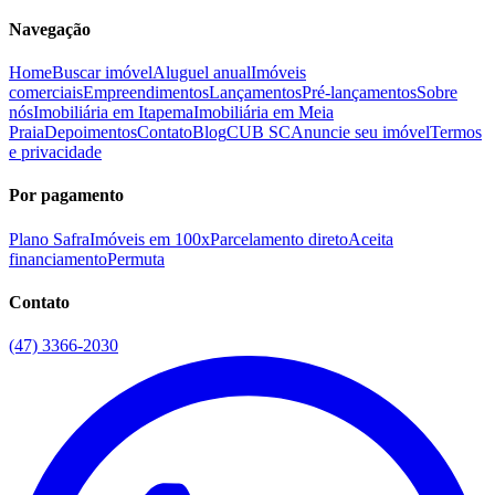
Navegação
Home
Buscar imóvel
Aluguel anual
Imóveis
comerciais
Empreendimentos
Lançamentos
Pré-lançamentos
Sobre
nós
Imobiliária em Itapema
Imobiliária em Meia
Praia
Depoimentos
Contato
Blog
CUB SC
Anuncie seu imóvel
Termos
e privacidade
Por pagamento
Plano Safra
Imóveis em 100x
Parcelamento direto
Aceita
financiamento
Permuta
Contato
(47) 3366-2030