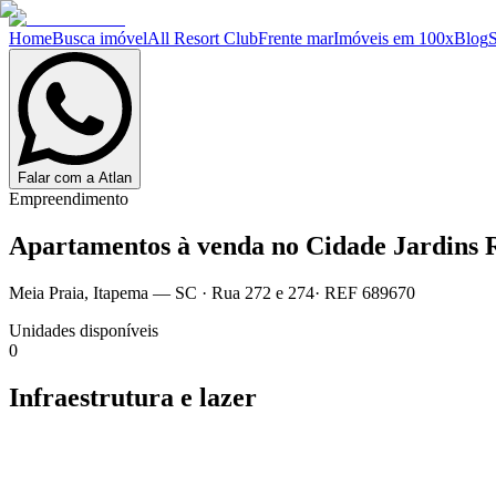
Home
Busca imóvel
All Resort Club
Frente mar
Imóveis em 100x
Blog
Falar com a Atlan
Empreendimento
Apartamentos à venda no
Cidade Jardins 
Meia Praia
,
Itapema
— SC
·
Rua 272 e 274
· REF
689670
Unidades disponíveis
0
Infraestrutura e lazer