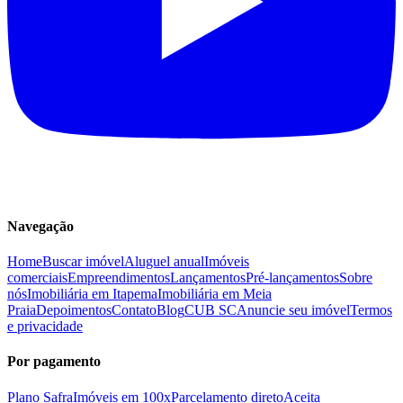
Navegação
Home
Buscar imóvel
Aluguel anual
Imóveis
comerciais
Empreendimentos
Lançamentos
Pré-lançamentos
Sobre
nós
Imobiliária em Itapema
Imobiliária em Meia
Praia
Depoimentos
Contato
Blog
CUB SC
Anuncie seu imóvel
Termos
e privacidade
Por pagamento
Plano Safra
Imóveis em 100x
Parcelamento direto
Aceita