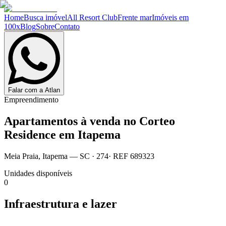
Home
Busca imóvel
All Resort Club
Frente mar
Imóveis em
100x
Blog
Sobre
Contato
Falar com a Atlan
Empreendimento
Apartamentos à venda no
Corteo
Residence em Itapema
Meia Praia
,
Itapema
— SC
·
274
· REF
689323
Unidades disponíveis
0
Infraestrutura e lazer